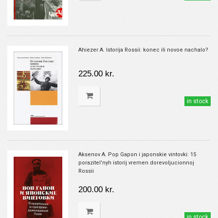
Ahiezer A. Istorija Rossii: konec ili novoe nachalo?
225.00 kr.
in stock
Aksenov A. Pop Gapon i japonskie vintovki: 15
porazitel'nyh istorij vremen dorevoljucionnoj
Rossii
200.00 kr.
in stock