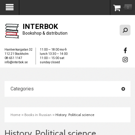
0
My Account
INTERBOK
Bookshop & distribution
Hantverkargatan 32
11:00 — 18:00 mo-fr
112 21 Stockholm
lunch 13:30 — 14:00
08-651 1147
11:00 — 15:00 sat
info@interbok.se
sunday closed
Categories
Home
»
Books in Russian
»
History. Political science
History. Political science