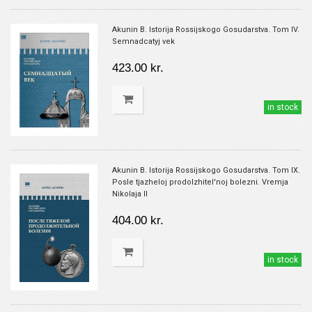
Akunin B. Istorija Rossijskogo Gosudarstva. Tom IV.
Semnadcatyj vek
423.00 kr.
in stock
Akunin B. Istorija Rossijskogo Gosudarstva. Tom IX.
Posle tjazheloj prodolzhitel'noj bolezni. Vremja
Nikolaja II
404.00 kr.
in stock