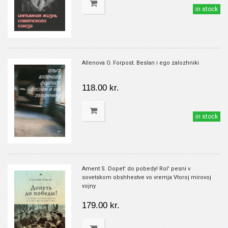
in stock
Allenova O. Forpost. Beslan i ego zalozhniki
118.00 kr.
in stock
Ament S. Dopet' do pobedy! Rol' pesni v
sovetskom obshhestve vo vremja Vtoroj mirovoj
vojny
179.00 kr.