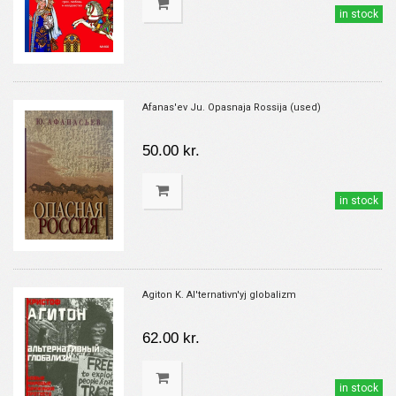
in stock
Afanas'ev Ju. Opasnaja Rossija (used)
50.00 kr.
in stock
Agiton K. Al'ternativn'yj globalizm
62.00 kr.
in stock