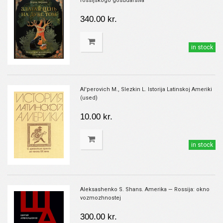
rossijskogo gosudarstva
340.00 kr.
in stock
Al'perovich M., Slezkin L. Istorija Latinskoj Ameriki
(used)
10.00 kr.
in stock
Aleksashenko S. Shans. Amerika — Rossija: okno
vozmozhnostej
300.00 kr.