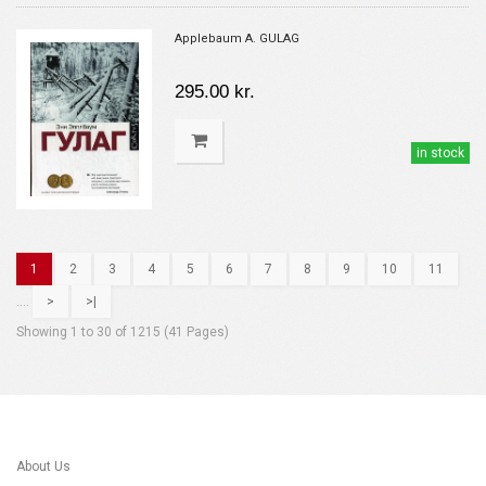
Applebaum A. GULAG
295.00 kr.
in stock
1
2
3
4
5
6
7
8
9
10
11
....
>
>|
Showing 1 to 30 of 1215 (41 Pages)
About Us