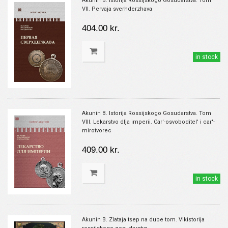
Akunin B. Istorija Rossijskogo Gosudarstva. Tom
VII. Pervaja sverhderzhava
404.00 kr.
in stock
Akunin B. Istorija Rossijskogo Gosudarstva. Tom
VIII. Lekarstvo dlja imperii. Car'-osvoboditel' i car'-
mirotvorec
409.00 kr.
in stock
Akunin B. Zlataja tsep na dube tom. Vikistorija