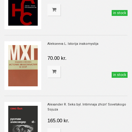
in stock
Alekseeva L. Istorija inakomyslija
70.00 kr.
in stock
Alexander R. Seks byl. Intimnaja zhizn' Sovetskogo
Sojuza
165.00 kr.