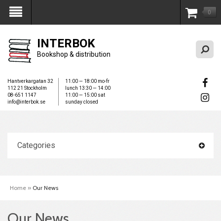
0
My Account
INTERBOK
Bookshop & distribution
Hantverkargatan 32
11:00 — 18:00 mo-fr
112 21 Stockholm
lunch 13:30 — 14:00
08-651 1147
11:00 — 15:00 sat
info@interbok.se
sunday closed
Categories
Home
»
Our News
Our News