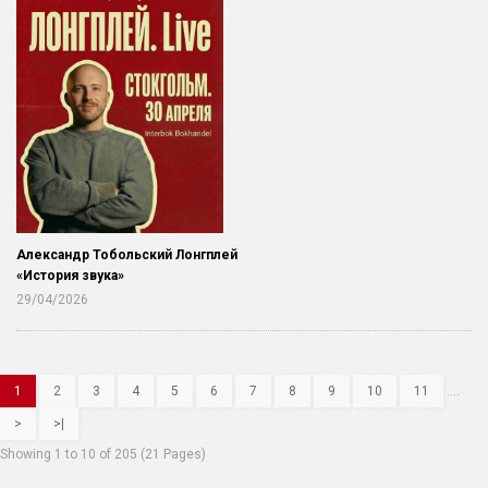
Александр Тобольский Лонгплей
«История звука»
29/04/2026
1
2
3
4
5
6
7
8
9
10
11
....
>
>|
Showing 1 to 10 of 205 (21 Pages)