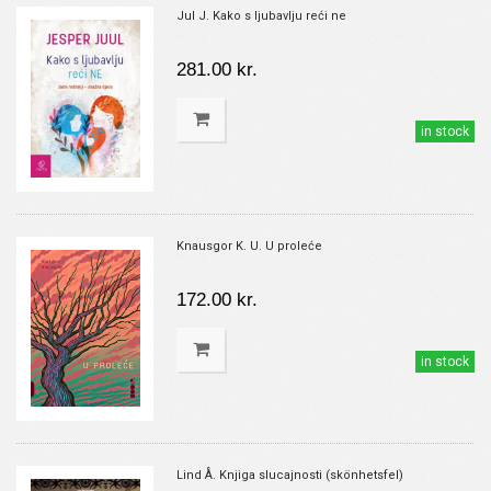
Jul J. Kako s ljubavlju reći ne
281.00 kr.
in stock
Knausgor K. U. U proleće
172.00 kr.
in stock
Lind Å. Knjiga slucajnosti (skönhetsfel)