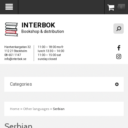
0
My Account
INTERBOK
Bookshop & distribution
Hantverkargatan 32
11:00 — 18:00 mo-fr
112 21 Stockholm
lunch 13:30 — 14:00
08-651 1147
11:00 — 15:00 sat
info@interbok.se
sunday closed
Categories
Home
»
Other languages
»
Serbian
Serbian