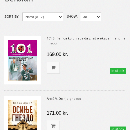
SORT BY:
SHOW:
101 činjenica koju treba da znaš o eksperimentima
i nauci
169.00 kr.
in stock
Arsić V. Osinje gnezdo
171.00 kr.
in stock