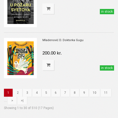
in stock
Mladenović D. Doktorka Gugu
200.00 kr.
in stock
1
2
3
4
5
6
7
8
9
10
11
....
>
>|
Showing 1 to 30 of 510 (17 Pages)