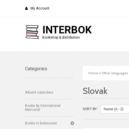
My Account
INTERBOK
Bookshop & distribution
Categories
Home
»
Other languages
Slovak
Advent calendars
Books by International
SORT BY:
Memorial
Books in Belarusian