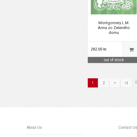
Montgomery L.M.
Anna zo Zeleného
domu
282.00 kr.
out of stock
S
1
2
>
>|
About Us
Contact U