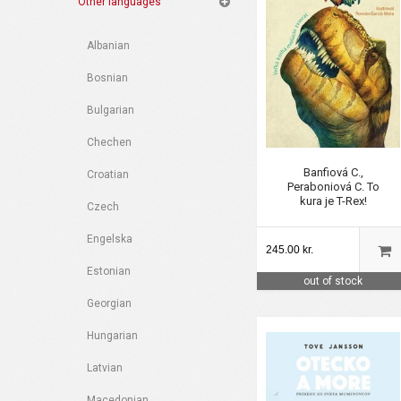
Other languages
Albanian
Bosnian
Bulgarian
Chechen
Banfiová C.,
Croatian
Peraboniová C. To
kura je T-Rex!
Czech
Engelska
245.00 kr.
Estonian
out of stock
Georgian
Hungarian
Latvian
Macedonian