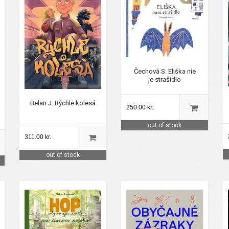
Čechová S. Eliška nie
je strašidlo
Belan J. Rýchle kolesá
250.00 kr.
out of stock
311.00 kr.
out of stock