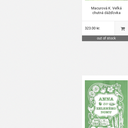
Macurová K. Veľká
chutná dážďovka
323.00 kr.
out of stock