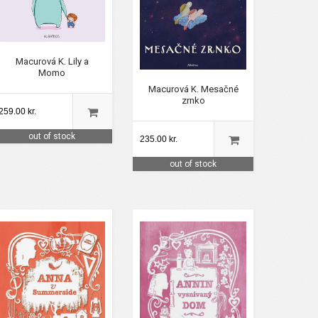
Macurová K. Lily a
Momo
Macurová K. Mesačné
zrnko
259.00 kr.
out of stock
235.00 kr.
out of stock