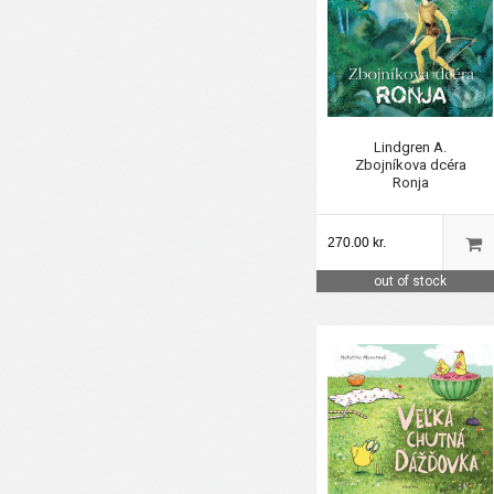
Lindgren A.
Zbojníkova dcéra
Ronja
270.00 kr.
out of stock