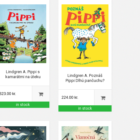
Lindgren A. Pippi s
Lindgren A. Poznáš
kamarátmi na úteku
Pippi Dlhú pančuchu?
323.00 kr.
224.00 kr.
in stock
in stock