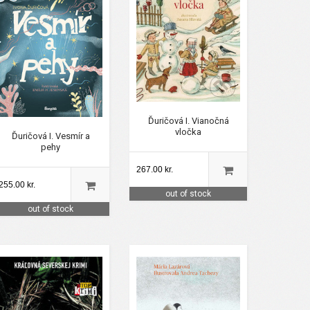
Ďuričová I. Vianočná
vločka
Ďuričová I. Vesmír a
pehy
267.00 kr.
255.00 kr.
out of stock
out of stock