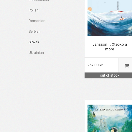
Polish
Romanian
Serbian
Slovak
Jansson T. Otecko a
more
Ukrainian
257.00 kr.
out of stock