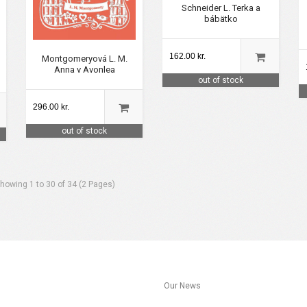
Schneider L. Terka a
bábätko
162.00 kr.
Montgomeryová L. M.
Anna v Avonlea
out of stock
296.00 kr.
out of stock
howing 1 to 30 of 34 (2 Pages)
s
Our News