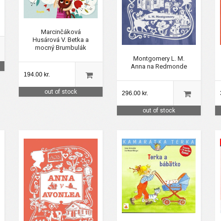
Marcinčáková
Husárová V. Betka a
mocný Brumbulák
Montgomery L. M.
Anna na Redmonde
194.00 kr.
out of stock
296.00 kr.
out of stock