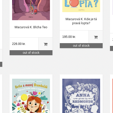
Macurová K. Kde je tá
pravá lopta?
Macurová K. Blcha Teo
195.00 kr.
226.00 kr.
out of stock
out of stock