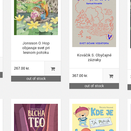
Jonsson O. Hop
objavuje svet pri
lesnom potoku
Kováčik S. Obyčajné
zázraky
267.00 kr.
367.00 kr.
out of stock
out of stock