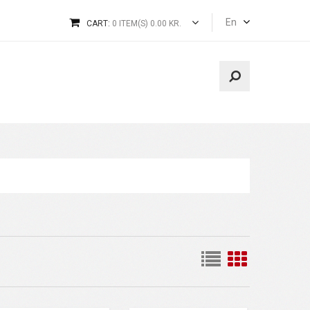
En
CART:
0 ITEM(S) 0.00 KR.