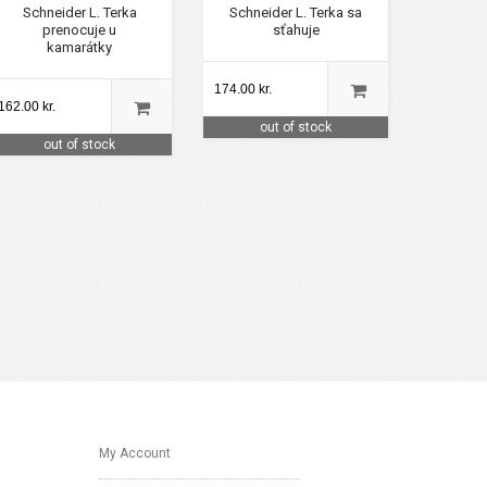
Schneider L. Terka
Schneider L. Terka sa
prenocuje u
sťahuje
kamarátky
174.00 kr.
162.00 kr.
out of stock
out of stock
My Account