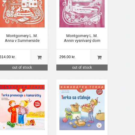
Montgomery L. M.
Montgomery L. M.
Anna v Summerside
Annin vysnívaný dom
314.00 kr.
296.00 kr.
out of stock
out of stock