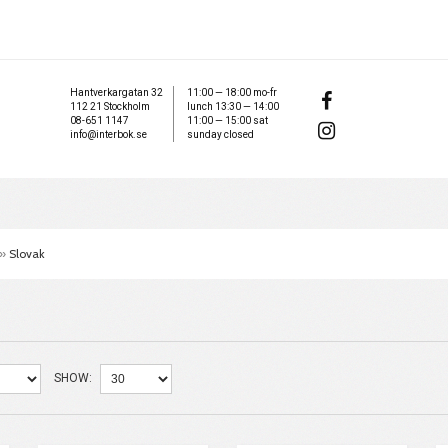
Hantverkargatan 32
11:00 — 18:00 mo-fr
112 21 Stockholm
lunch 13:30 — 14:00
08-651 1147
11:00 — 15:00 sat
info@interbok.se
sunday closed
»
Slovak
SHOW: