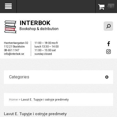
0
My Account
INTERBOK
Bookshop & distribution
Hantverkargatan 32
11:00 — 18:00 mo-fr
112 21 Stockholm
lunch 13:30 — 14:00
08-651 1147
11:00 — 15:00 sat
info@interbok.se
sunday closed
Categories
Home
»
Lavut E. Tupyje i ostryje predmety
Lavut E. Tupyje i ostryje predmety