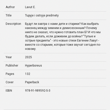
Author
Lavut E.
Title
Tupyje i ostryje predmety
Description
Будут ли завтра с нами дети и старики? Как выбрать
наконец между зимним и демисезонным? Почему
никто не сказал, что нужно готовить план Б? И что мы
будем делать, если доживем до войны? "Тупые и
острые предметы" - это новые стихи Евгении Лавут -
вместе со старыми, которые тоже звучат сегодня по-
новому.
Year
2025
Publisher
Hyperboreus
Pages
132
Cover
Paperback
ISBN
978-91-989592-5-3