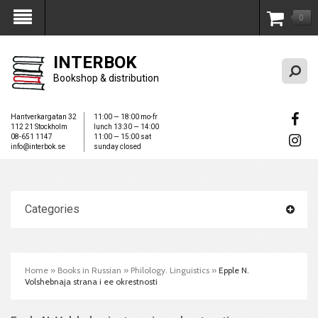
0
My Account
INTERBOK
Bookshop & distribution
Hantverkargatan 32
11:00 — 18:00 mo-fr
112 21 Stockholm
lunch 13:30 — 14:00
08-651 1147
11:00 — 15:00 sat
info@interbok.se
sunday closed
Categories
Home
»
Books in Russian
»
Philology. Linguistics
»
Epple N.
Volshebnaja strana i ee okrestnosti