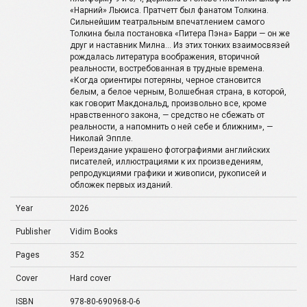
«Нарний» Льюиса. Пратчетт был фанатом Толкина.
Сильнейшим театральным впечатлением самого
Толкина была постановка «Питера Пэна» Барри — он же
друг и наставник Милна… Из этих тонких взаимосвязей
рождалась литература воображения, вторичной
реальности, востребованная в трудные времена.
«Когда ориентиры потеряны, черное становится
белым, а белое черным, Волшебная страна, в которой,
как говорит Макдональд, произвольно все, кроме
нравственного закона, — средство не сбежать от
реальности, а напомнить о ней себе и ближним», —
Николай Эппле.
Переиздание украшено фотографиями английских
писателей, иллюстрациями к их произведениям,
репродукциями графики и живописи, рукописей и
обложек первых изданий.
Year
2026
Publisher
Vidim Books
Pages
352
Cover
Hard cover
ISBN
978-80-690968-0-6