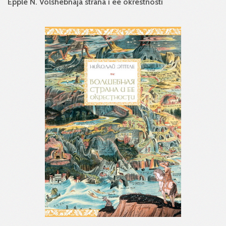
Epple N. Volshebnaja strana i ee okrestnosti