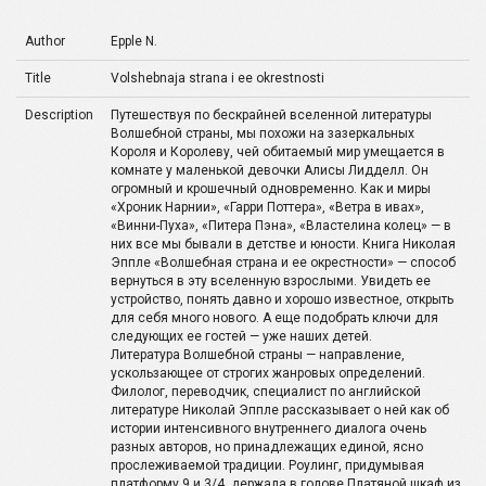
Author
Epple N.
Title
Volshebnaja strana i ee okrestnosti
Description
Путешествуя по бескрайней вселенной литературы
Волшебной страны, мы похожи на зазеркальных
Короля и Королеву, чей обитаемый мир умещается в
комнате у маленькой девочки Алисы Лидделл. Он
огромный и крошечный одновременно. Как и миры
«Хроник Нарнии», «Гарри Поттера», «Ветра в ивах»,
«Винни-Пуха», «Питера Пэна», «Властелина колец» — в
них все мы бывали в детстве и юности. Книга Николая
Эппле «Волшебная страна и ее окрестности» — способ
вернуться в эту вселенную взрослыми. Увидеть ее
устройство, понять давно и хорошо известное, открыть
для себя много нового. А еще подобрать ключи для
следующих ее гостей — уже наших детей.
Литература Волшебной страны — направление,
ускользающее от строгих жанровых определений.
Филолог, переводчик, специалист по английской
литературе Николай Эппле рассказывает о ней как об
истории интенсивного внутреннего диалога очень
разных авторов, но принадлежащих единой, ясно
прослеживаемой традиции. Роулинг, придумывая
платформу 9 и 3/4, держала в голове Платяной шкаф из