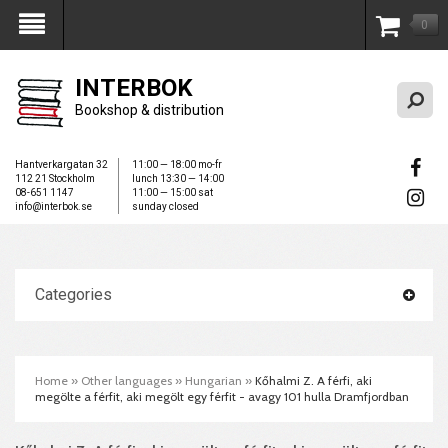
0
My Account
INTERBOK
Bookshop & distribution
Hantverkargatan 32
11:00 — 18:00 mo-fr
112 21 Stockholm
lunch 13:30 — 14:00
08-651 1147
11:00 — 15:00 sat
info@interbok.se
sunday closed
Categories
Home
»
Other languages
»
Hungarian
»
Kőhalmi Z. A férfi, aki
megölte a férfit, aki megölt egy férfit - avagy 101 hulla Dramfjordban