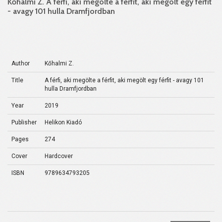
Kőhalmi Z. A férfi, aki megölte a férfit, aki megölt egy férfit
- avagy 101 hulla Dramfjordban
Author
Kőhalmi Z.
Title
A férfi, aki megölte a férfit, aki megölt egy férfit - avagy 101
hulla Dramfjordban
Year
2019
Publisher
Helikon Kiadó
Pages
274
Cover
Hardcover
ISBN
9789634793205