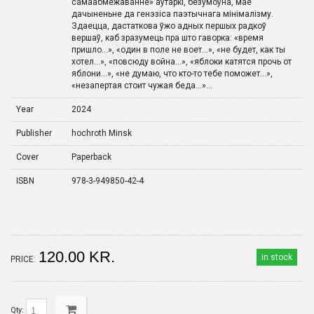
самаабмежаванне» аўтаркі, безумоўна, мае
дачыненьне да генэзіса паэтычнага мінімалізму.
Здаецца, дастаткова ўжо адных першых радкоў
вершаў, каб зразумець пра што гаворка: «время
пришло…», «один в поле не воет…», «не будет, как ты
хотел…», «повсюду война…», «яблоки катятся прочь от
яблони…», «не думаю, что кто-то тебе поможет…»,
«незапертая стоит чужая беда…»...
Year
2024
Publisher
hochroth Minsk
Cover
Paperback
ISBN
978-3-949850-42-4
120.00 KR.
in stock
PRICE:
Qty: