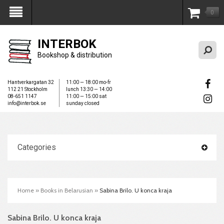
0
My Account
INTERBOK
Bookshop & distribution
Hantverkargatan 32
11:00 — 18:00 mo-fr
112 21 Stockholm
lunch 13:30 — 14:00
08-651 1147
11:00 — 15:00 sat
info@interbok.se
sunday closed
Categories
Home
»
Books in Belarusian
»
Sabina Brilo. U konca kraja
Sabina Brilo. U konca kraja