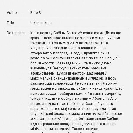
Author
Brilo S.
Title
U konca kraja
Description
Кніга вершаў Сабіны Брыло «У конца края» (Ля канца
краю) – невялікае выданьне з кароткімі паэтычнымі
тэкстамі, напісанымі з 2019 па 2023 год. Гэта
чацьвёрты яе зборнік, які становіцца ў шэраг
створанага ў папярэднія гады, працягваючы і
разьвіваючы асноўныя тэмы, але па танальнасці ён
больш жорсткі і безнадзейны. Стыль ужо даўно
вызначыўся (ён скупы і канкрэтны, месцамі
афарыстычны, думка ці настрой дадзеныя ў
максімальна сканцэнтраваным выглядзе), а вось
рэальнасьць зьмяняецца ў нас на вачах, і ў выніку
гэтых зьмен мы знаходзім сябе «ля канца краю». Што
нам застаецца - "собирать камни / и ждать смерти" ці
"смерти ждать / и собирать камни – / болтая"? Але,
нягледзячы на гэтае грэблівае "болтая", у паэткі
нараджаецца тое маўленьне, якое пасуе да гэтай
сітуацыі, калі слова так мала значыць, калі "все реже
хочется говорить". І гэта асаблівасць стылю Сабіны -
адлюстраваньне складанасьці сучаснага жыцьця
мінімальнымі сродкамі. Такое «творчае