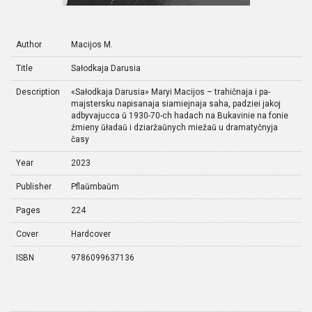
Author
Macijos M.
Title
Sałodkaja Darusia
Description
«Sałodkaja Darusia» Maryi Macijos – trahičnaja i pa-
majstersku napisanaja siamiejnaja saha, padziei jakoj
adbyvajucca ŭ 1930-70-ch hadach na Bukavinie na fonie
źmieny ŭładaŭ i dziaržaŭnych miežaŭ u dramatyčnyja
časy
Year
2023
Publisher
Pflaŭmbaŭm
Pages
224
Cover
Hardcover
ISBN
9786099637136