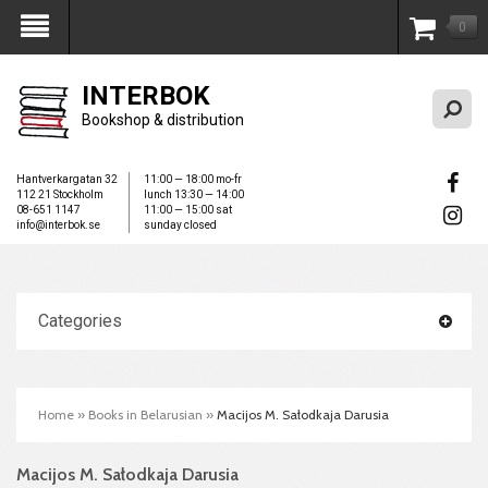
0
My Account
INTERBOK
Bookshop & distribution
Hantverkargatan 32
11:00 — 18:00 mo-fr
112 21 Stockholm
lunch 13:30 — 14:00
08-651 1147
11:00 — 15:00 sat
info@interbok.se
sunday closed
Categories
Home
»
Books in Belarusian
»
Macijos M. Sałodkaja Darusia
Macijos M. Sałodkaja Darusia