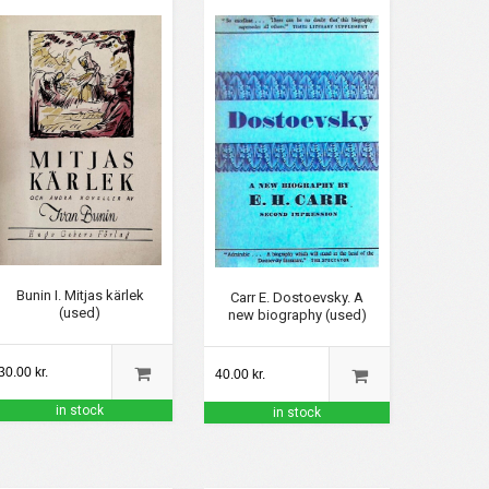
Bunin I. Mitjas kärlek
Carr E. Dostoevsky. A
(used)
new biography (used)
30.00 kr.
40.00 kr.
in stock
in stock