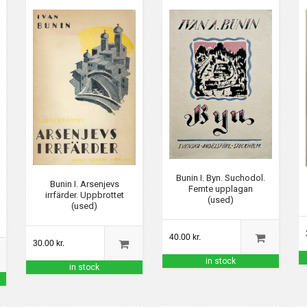
Bunin I. Byn. Suchodol.
Bunin I. Arsenjevs
Femte upplagan
irrfärder. Uppbrottet
(used)
(used)
40.00 kr.
30.00 kr.
in stock
in stock