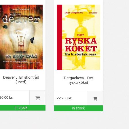
Deaver J. En skör tråd
Dergacheva I. Det
(used)
ryska köket
20.00 kr.
226.00 kr.
in stock
in stock