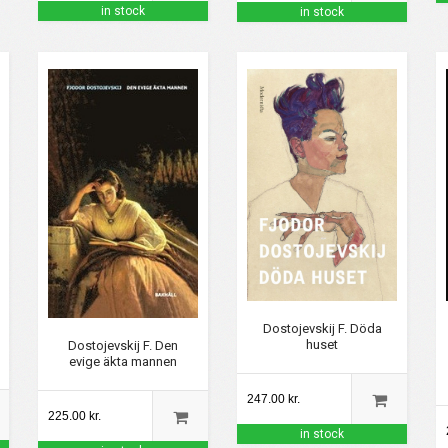
in stock
in stock
Dostojevskij F. Döda
huset
Dostojevskij F. Den
evige äkta mannen
247.00 kr.
225.00 kr.
in stock