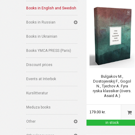
Books in English and Swedish
Books in Russian
Books in Ukrainian
Books YMCA PRESS (Paris)
Discount prices
Bulgakov M.,
Events at Interbok
Dostojevskij F., Gogol
N., Tjechov A. Fyra
ryska klassiker (övers.
Kurslitteratur
Asaid A.)
Meduza books
179.00 kr.
Other
in stock