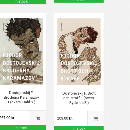
in stock
Dostojevskij F.
Dostojevskij F. Brott
Bröderna Karamazov
och straff 1 (övers.
1 (övers. Dahl S.)
Rydelius E.)
267.00 kr.
209.00 kr.
in stock
in stock