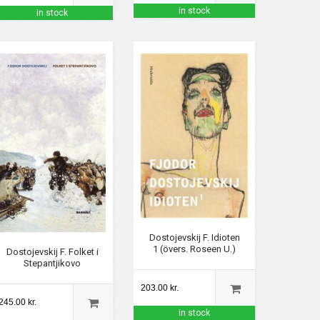
in stock
in stock
Dostojevskij F. Idioten
1 (övers. Roseen U.)
Dostojevskij F. Folket i
Stepantjikovo
203.00 kr.
245.00 kr.
in stock