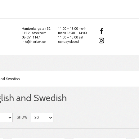
Hantverkargatan 32
11:00 — 18:00 mo-fr
112 21 Stockholm
lunch 13:30 — 14:00
08-651 1147
11:00 — 15:00 sat
info@interbok.se
sunday closed
 and Swedish
glish and Swedish
SHOW: