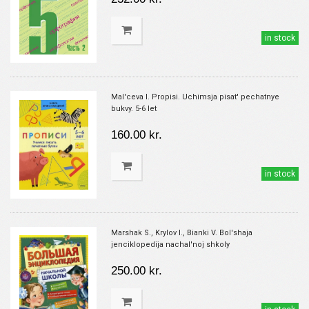
in stock
Mal'ceva I. Propisi. Uchimsja pisat' pechatnye
bukvy. 5-6 let
160.00 kr.
in stock
Marshak S., Krylov I., Bianki V. Bol'shaja
jenciklopedija nachal'noj shkoly
250.00 kr.