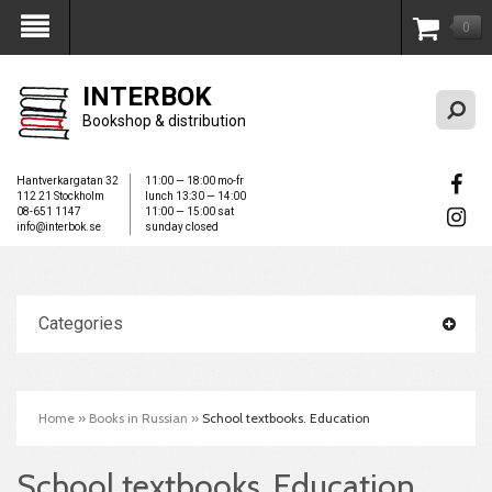
0
My Account
INTERBOK
Bookshop & distribution
Hantverkargatan 32
11:00 — 18:00 mo-fr
112 21 Stockholm
lunch 13:30 — 14:00
08-651 1147
11:00 — 15:00 sat
info@interbok.se
sunday closed
Categories
Home
»
Books in Russian
»
School textbooks. Education
School textbooks. Education