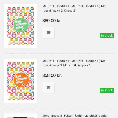
Maurer L., Geddis E.(Maurer L., Geddis E.) Moj
russkij jaz'yk 2. Chast' 2
380.00 kr.
in stock
Maurer L., Geddis E.(Maurer L., Geddis E.) Moj
russkij jazyk 3. Mitt språk är ryska 3
358.00 kr.
in stock
Molchanova E. Bukvar'. Uchimsja chitat' beglo i