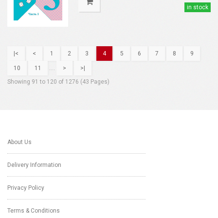
in stock
|<
<
1
2
3
4
5
6
7
8
9
10
11
....
>
>|
Showing 91 to 120 of 1276 (43 Pages)
About Us
Delivery Information
Privacy Policy
Terms & Conditions