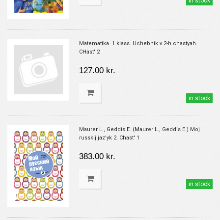
in stock
Matematika. 1 klass. Uchebnik v 2-h chastyah.
CHast' 2
127.00 kr.
in stock
Maurer L., Geddis E. (Maurer L., Geddis E.) Moj
russkij jaz'yk 2. Chast' 1
383.00 kr.
in stock