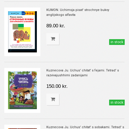
KUMON. Uchimsja pisat' strochnye bukvy
anglijskogo alfavita
89.00 kr.
in stock
Kuznecova Ju. Uchus' chitat' s fejami. Tetrad' s
razvivajushhimi zadanijami
150.00 kr.
in stock
Kuznecova Ju. Uchus' chitat' s sobakami. Tetrad' s