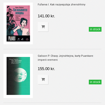
Fufaeva I. Kak nazyvajutsja zhenshhiny
141.00 kr.
in stock
Galison P. Chasy Jejnshtejna, karty Puankare:
imperii vremeni
155.00 kr.
in stock