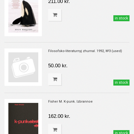
211.00 kr.
in stock
Filosofsko-literaturnyj zhurnal. 1992, №3 (used)
50.00 kr.
in stock
Fisher M. K-punk. Izbrannoe
162.00 kr.
in stock