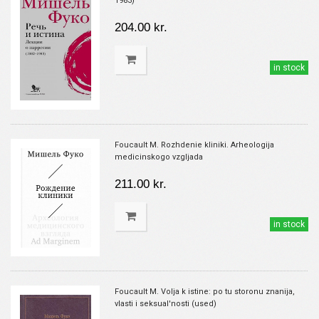
1983)
204.00 kr.
in stock
Foucault M. Rozhdenie kliniki. Arheologija
medicinskogo vzgljada
211.00 kr.
in stock
Foucault M. Volja k istine: po tu storonu znanija,
vlasti i seksual'nosti (used)