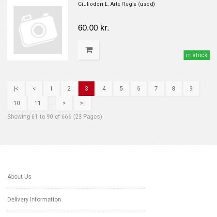
Giuliodori L. Arte Regia (used)
60.00 kr.
in stock
|<
<
1
2
3
4
5
6
7
8
9
10
11
....
>
>|
Showing 61 to 90 of 666 (23 Pages)
About Us
Delivery Information