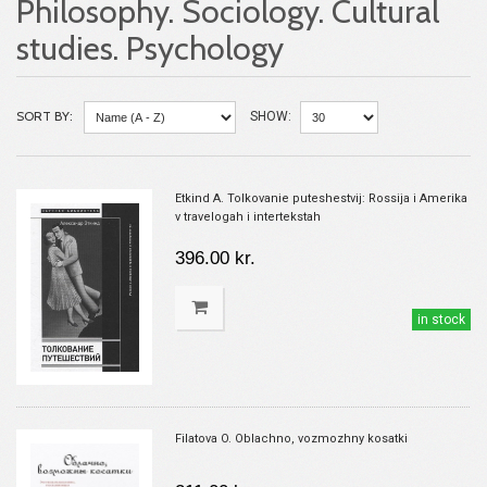
Philosophy. Sociology. Cultural
studies. Psychology
SORT BY:
SHOW:
Etkind A. Tolkovanie puteshestvij: Rossija i Amerika
v travelogah i intertekstah
396.00 kr.
in stock
Filatova O. Oblachno, vozmozhny kosatki