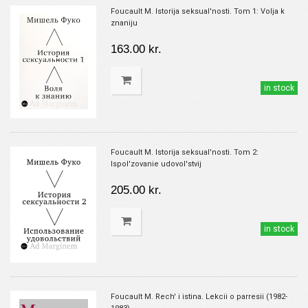
Foucault M. Istorija seksual'nosti. Tom 1: Volja k
znaniju
163.00 kr.
in stock
Foucault M. Istorija seksual'nosti. Tom 2:
Ispol'zovanie udovol'stvij
205.00 kr.
in stock
Foucault M. Rech' i istina. Lekcii o parresii (1982-