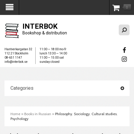
0
My Account
INTERBOK
Bookshop & distribution
Hantverkargatan 32
11:00 — 18:00 mo-fr
112 21 Stockholm
lunch 13:30 — 14:00
08-651 1147
11:00 — 15:00 sat
info@interbok.se
sunday closed
Categories
Home
»
Books in Russian
»
Philosophy. Sociology. Cultural studies.
Psychology