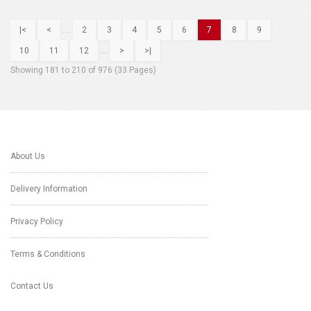
|<
<
....
2
3
4
5
6
7
8
9
10
11
12
....
>
>|
Showing 181 to 210 of 976 (33 Pages)
About Us
Delivery Information
Privacy Policy
Terms & Conditions
Contact Us