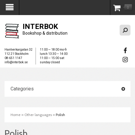
0
My Account
INTERBOK
Bookshop & distribution
Hantverkargatan 32
11:00 — 18:00 mo-fr
112 21 Stockholm
lunch 13:30 — 14:00
08-651 1147
11:00 — 15:00 sat
info@interbok.se
sunday closed
Categories
Home
»
Other languages
»
Polish
Polish