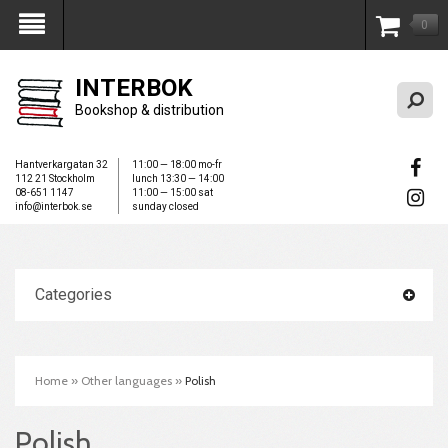
0
My Account
INTERBOK
Bookshop & distribution
Hantverkargatan 32
11:00 — 18:00 mo-fr
112 21 Stockholm
lunch 13:30 — 14:00
08-651 1147
11:00 — 15:00 sat
info@interbok.se
sunday closed
Categories
Home
»
Other languages
»
Polish
Polish