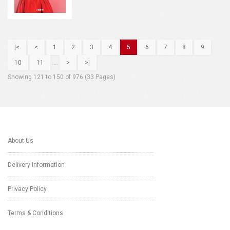
|<
<
1
2
3
4
5
6
7
8
9
10
11
....
>
>|
Showing 121 to 150 of 976 (33 Pages)
About Us
Delivery Information
Privacy Policy
Terms & Conditions