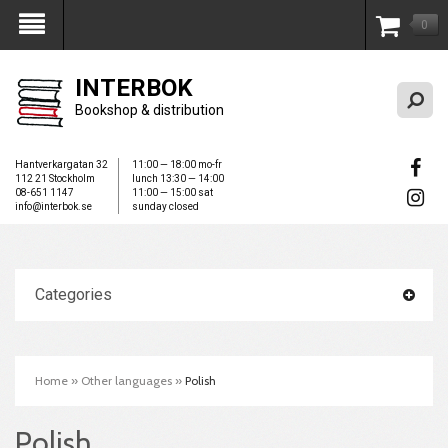
0
My Account
INTERBOK
Bookshop & distribution
Hantverkargatan 32
11:00 — 18:00 mo-fr
112 21 Stockholm
lunch 13:30 — 14:00
08-651 1147
11:00 — 15:00 sat
info@interbok.se
sunday closed
Categories
Home
»
Other languages
»
Polish
Polish