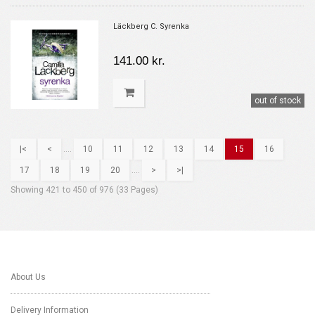
Läckberg C. Syrenka
141.00 kr.
out of stock
|<
<
....
10
11
12
13
14
15
16
17
18
19
20
....
>
>|
Showing 421 to 450 of 976 (33 Pages)
About Us
Delivery Information