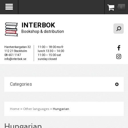
0
My Account
INTERBOK
Bookshop & distribution
Hantverkargatan 32
11:00 — 18:00 mo-fr
112 21 Stockholm
lunch 13:30 — 14:00
08-651 1147
11:00 — 15:00 sat
info@interbok.se
sunday closed
Categories
Home
»
Other languages
»
Hungarian
Hungarian