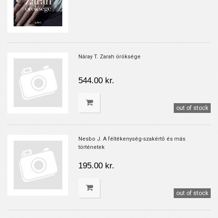
Náray T. Zarah öröksége
544.00 kr.
out of stock
Nesbo J. A féltékenység-szakértõ és más
történetek
195.00 kr.
out of stock