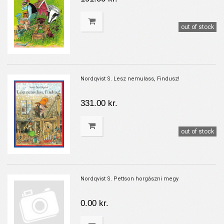
out of stock
Nordqvist S. Lesz nemulass, Findusz!
331.00 kr.
out of stock
Nordqvist S. Pettson horgászni megy
0.00 kr.