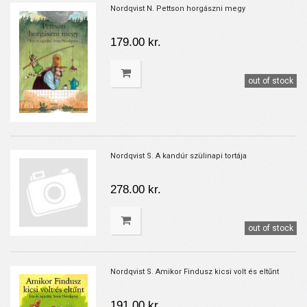
Nordqvist N. Pettson horgászni megy
179.00 kr.
out of stock
Nordqvist S. A kandúr szülinapi tortája
278.00 kr.
out of stock
Nordqvist S. Amikor Findusz kicsi volt és eltűnt
191.00 kr.