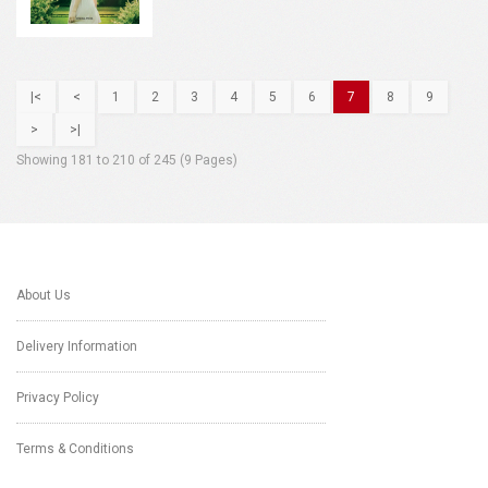
|<
<
1
2
3
4
5
6
7
8
9
>
>|
Showing 181 to 210 of 245 (9 Pages)
About Us
Delivery Information
Privacy Policy
Terms & Conditions