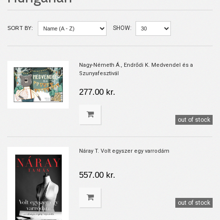
SORT BY:
SHOW:
Nagy-Németh Á., Endrődi K. Medvendel és a
Szunyafesztivál
277.00 kr.
out of stock
Náray T. Volt egyszer egy varrodám
557.00 kr.
out of stock