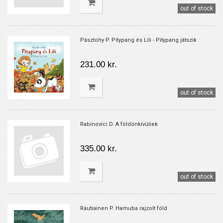
out of stock
Pásztohy P. Pitypang és Lili - Pitypang játszik
231.00 kr.
out of stock
Rabinovici D. A földönkívüliek
335.00 kr.
out of stock
Rautiainen P. Hamuba rajzolt föld