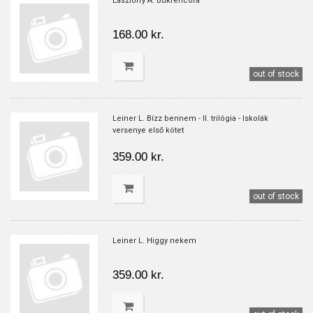
Lászlóffy A. Bukfencóra
168.00 kr.
out of stock
Leiner L. Bízz bennem - II. trilógia - Iskolák
versenye első kötet
359.00 kr.
out of stock
Leiner L. Higgy nekem
359.00 kr.