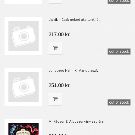
out of stock
Lipták I. Csak neked akartunk jót
217.00 kr.
out of stock
Lundberg Hahn K. Mandulaszív
251.00 kr.
out of stock
M. Kácsor Z. A boszorkány seprűje