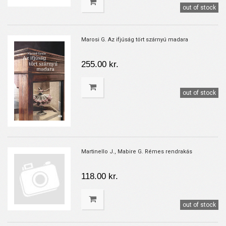
out of stock
Marosi G. Az ifjúság tört szárnyú madara
255.00 kr.
out of stock
Martinello J., Mabire G. Rémes rendrakás
118.00 kr.
out of stock