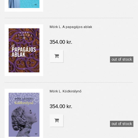
Mörk L. A papagájos ablak
354.00 kr.
out of stock
Mörk L. Ködkirálynő
354.00 kr.
out of stock