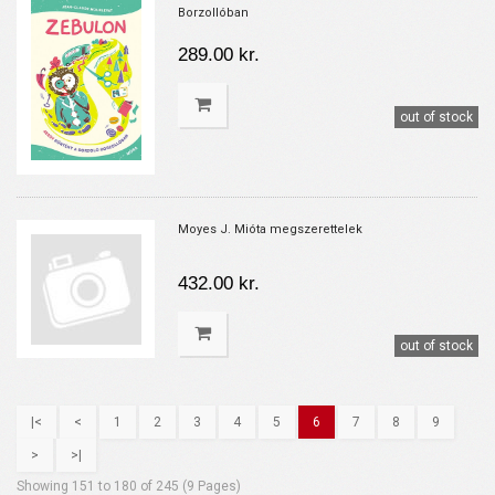
Borzollóban
289.00 kr.
out of stock
Moyes J. Mióta megszerettelek
432.00 kr.
out of stock
|<
<
1
2
3
4
5
6
7
8
9
>
>|
Showing 151 to 180 of 245 (9 Pages)