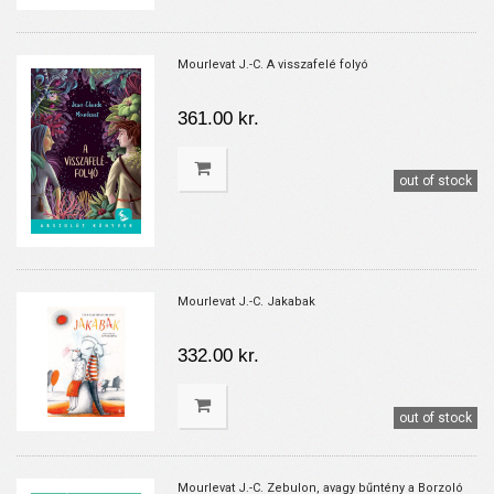
Mourlevat J.-C. A visszafelé folyó
361.00 kr.
out of stock
Mourlevat J.-C. Jakabak
332.00 kr.
out of stock
Mourlevat J.-C. Zebulon, avagy bűntény a Borzoló