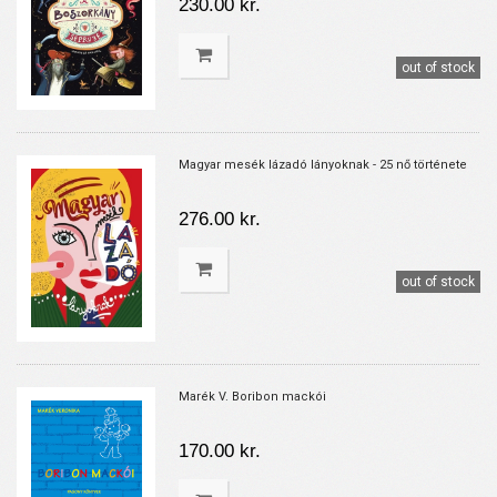
230.00 kr.
out of stock
Magyar mesék lázadó lányoknak - 25 nő története
276.00 kr.
out of stock
Marék V. Boribon mackói
170.00 kr.