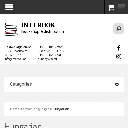
0
My Account
INTERBOK
Bookshop & distribution
Hantverkargatan 32
11:00 — 18:00 mo-fr
112 21 Stockholm
lunch 13:30 — 14:00
08-651 1147
11:00 — 15:00 sat
info@interbok.se
sunday closed
Categories
Home
»
Other languages
»
Hungarian
Hungarian