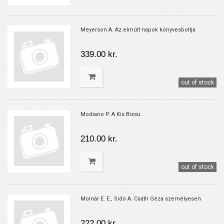
Meyerson A. Az elmúlt napok könyvesboltja
339.00 kr.
out of stock
Modiano P. A Kis Bizsu
210.00 kr.
out of stock
Molnár E. E., Sidó A. Csáth Géza személyesen
222.00 kr.