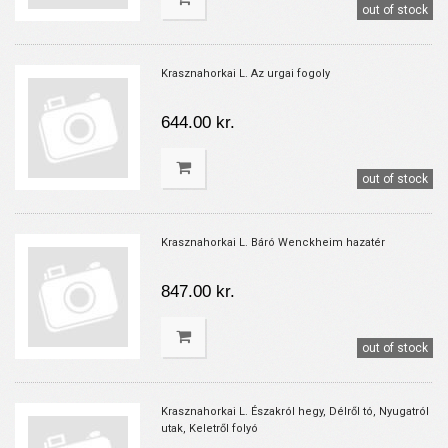
out of stock
Krasznahorkai L. Az urgai fogoly
644.00 kr.
out of stock
Krasznahorkai L. Báró Wenckheim hazatér
847.00 kr.
out of stock
Krasznahorkai L. Északról hegy, Délről tó, Nyugatról
utak, Keletről folyó