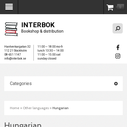
0
My Account
INTERBOK
Bookshop & distribution
Hantverkargatan 32
11:00 — 18:00 mo-fr
112 21 Stockholm
lunch 13:30 — 14:00
08-651 1147
11:00 — 15:00 sat
info@interbok.se
sunday closed
Categories
Home
»
Other languages
»
Hungarian
Hungarian