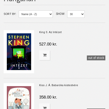
SORT BY:
SHOW:
King S. Az Intézet
527.00 kr.
out of stock
Kiss J. Á. Babaróka kistestvére
358.00 kr.