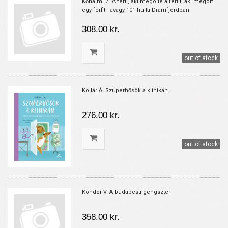
Kőhalmi Z. A férfi, aki megölte a férfit, aki megölt
egy férfit - avagy 101 hulla Dramfjordban
308.00 kr.
out of stock
Kollár Á. Szuperhősök a klinikán
276.00 kr.
out of stock
Kondor V. A budapesti gengszter
358.00 kr.