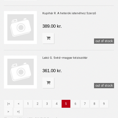
Kupihár R. A heterók istenéhez Szerző
389.00 kr.
out of stock
Lakó G. Svéd–magyar kéziszótár
361.00 kr.
out of stock
|<
<
1
2
3
4
5
6
7
8
9
>
>|