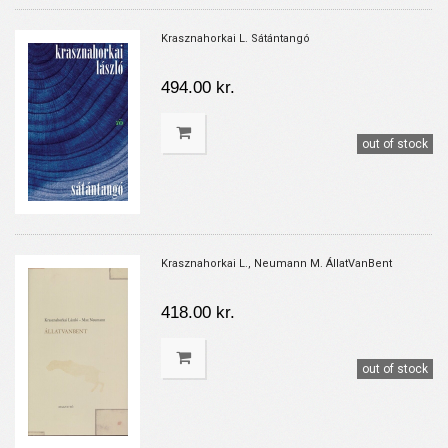
Krasznahorkai L. Sátántangó
494.00 kr.
out of stock
Krasznahorkai L., Neumann M. ÁllatVanBent
418.00 kr.
out of stock