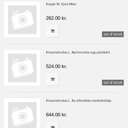
Kopjar M. Djed Mlaz
262.00 kr.
out of stock
Krasznahorkai L. Aprómunka egy palotáért
524.00 kr.
out of stock
Krasznahorkai L. Az ellenállás melankóliája
644.00 kr.