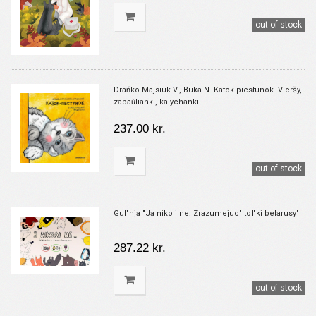
out of stock
Drańko-Majsiuk V., Buka N. Katok-piestunok. Vieršy,
zabaŭlianki, kalychanki
237.00 kr.
out of stock
Gul"nja "Ja nikoli ne. Zrazumejuc" tol"ki belarusy"
287.22 kr.
out of stock