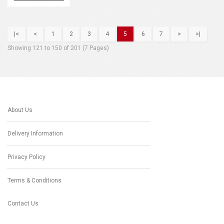
|<
<
1
2
3
4
5
6
7
>
>|
Showing 121 to 150 of 201 (7 Pages)
About Us
Delivery Information
Privacy Policy
Terms & Conditions
Contact Us