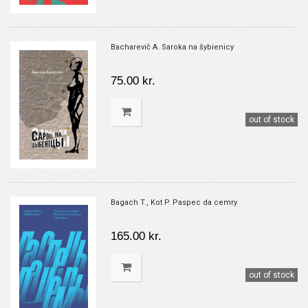
Bacharevič A. Saroka na šybienicy
75.00 kr.
out of stock
Bagach T., Kot P. Paspec da cemry
165.00 kr.
out of stock