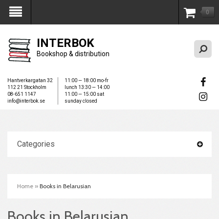
0
My Account
INTERBOK
Bookshop & distribution
Hantverkargatan 32
11:00 — 18:00 mo-fr
112 21 Stockholm
lunch 13:30 — 14:00
08-651 1147
11:00 — 15:00 sat
info@interbok.se
sunday closed
Categories
Home
»
Books in Belarusian
Books in Belarusian