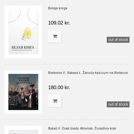
Belaja kniga
109.02 kr.
out of stock
Bialavina V., Rakava Ł. Žanočy kaścium na Biełarusi
180.00 kr.
out of stock
Bykaŭ V. Znak biady. Abielisk. Žuraŭliny kryk