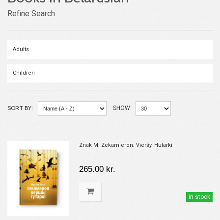
Refine Search
Adults
Children
SORT BY:
SHOW:
Znak M. Zekamieron. Vieršy. Hutarki
265.00 kr.
in stock