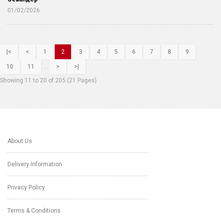
01/02/2026
|<
<
1
2
3
4
5
6
7
8
9
10
11
....
>
>|
Showing 11 to 20 of 205 (21 Pages)
About Us
Delivery Information
Privacy Policy
Terms & Conditions