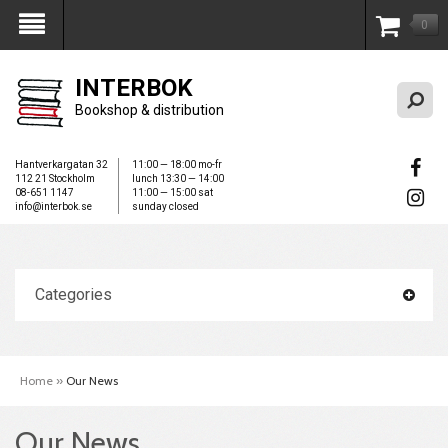
0
My Account
INTERBOK
Bookshop & distribution
Hantverkargatan 32
11:00 — 18:00 mo-fr
112 21 Stockholm
lunch 13:30 — 14:00
08-651 1147
11:00 — 15:00 sat
info@interbok.se
sunday closed
Categories
Home
»
Our News
Our News